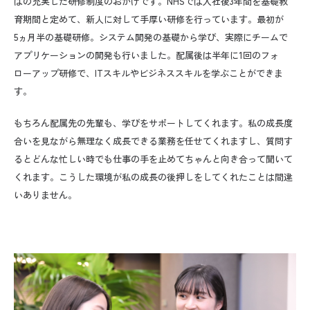
はの充実した研修制度のおかげです。
NHS
では入社後
3
年間を基礎教
育期間と定めて、新人に対して手厚い研修を行っています。最初が
5
ヵ月半の基礎研修。システム開発の基礎から学び、実際にチームで
アプリケーションの開発も行いました。配属後は半年に
1
回のフォ
ローアップ研修で、
IT
スキルやビジネススキルを学ぶことができま
す。
もちろん配属先の先輩も、学びをサポートしてくれます。私の成長度
合いを見ながら無理なく成長できる業務を任せてくれますし、質問す
るとどんな忙しい時でも仕事の手を止めてちゃんと向き合って聞いて
くれます。こうした環境が私の成長の後押しをしてくれたことは間違
いありません。