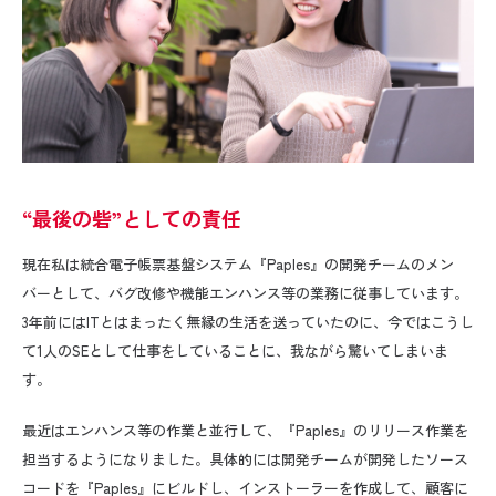
“最後の砦”としての責任
現在私は統合電子帳票基盤システム『
Paples
』の開発チームのメン
バーとして、バグ改修や機能エンハンス等の業務に従事しています。
3
年前には
IT
とはまったく無縁の生活を送っていたのに、今ではこうし
て
1
人の
SE
として仕事をしていることに、我ながら驚いてしまいま
す。
最近はエンハンス等の作業と並行して、『
Paples
』のリリース作業を
担当するようになりました。具体的には開発チームが開発したソース
コードを『
Paples
』にビルドし、インストーラーを作成して、顧客に