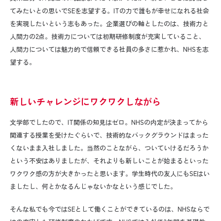
てみたいとの思いでSEを志望する。ITの力で誰もが幸せになれる社会
を実現したいという志もあった。企業選びの軸としたのは、技術力と
人間力の2点。技術力については初期研修制度が充実していること、
人間力については魅力的で信頼できる社員の多さに惹かれ、NHSを志
望する。
新しいチャレンジにワクワクしながら
文学部でしたので、
IT
関係の知見はゼロ。
NHS
の内定が決まってから
関連する授業を受けたぐらいで、技術的なバックグラウンドはまった
くないまま入社しました。当然のことながら、ついていけるだろうか
という不安はありましたが、それよりも新しいことが始まるといった
ワクワク感の方が大きかったと思います。学生時代の友人にも
SE
はい
ましたし、何とかなるんじゃないかなという感じでした。
そんな私でも今では
SE
として働くことができているのは、
NHS
ならで