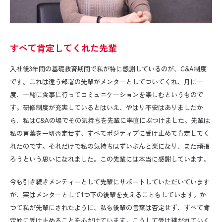
すべて肯定してくれた先輩
入社後
3
年間の基礎教育期間で私が特に感謝しているのが、
C&A
制度
です。これは違う部署の先輩がメンターとしてついてくれ、月に一
度、一緒に食事に行ってコミュニケーションを楽しむというもので
す。研修制度が充実しているとはいえ、やはり不安はありましたか
ら、私は
C&A
の場でその気持ちを先輩に率直にぶつけました。先輩は
私の言葉を一切否定せず、すべてポジティブに受け止めて肯定してく
れたのです。それだけで私の気持ちはずいぶんと楽になり、また頑張
ろうという思いになれました。この先輩には本当に感謝しています。
今も引き続きメンティーとして先輩にサポートしていただいています
が、実はメンターとして
1
つ下の後輩を支えることもしています。か
つて私が先輩にされたように、私も後輩の言葉は否定せず、すべて肯
定的に受け止めることを心がけています。こうして受け継がれていく