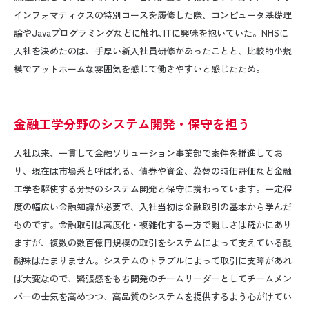
インフォマティクスの特別コースを履修した際、コンピュータ基礎理
論やJavaプログラミングなどに触れ､ITに興味を抱いていた。NHSに
入社を決めたのは、手厚い新入社員研修があったことと、比較的小規
模でアットホームな雰囲気を感じて働きやすいと感じたため。
金融工学分野のシステム開発・保守を担う
入社以来、一貫して金融ソリューション事業部で案件を推進してお
り、現在は市場系と呼ばれる、債券や資金、為替の時価評価など金融
工学を駆使する分野のシステム開発と保守に携わっています。一定程
度の幅広い金融知識が必要で、入社当初は金融取引の基本から学んだ
ものです。金融取引は高度化・複雑化する一方で難しさは確かにあり
ますが、複数の数百億円規模の取引をシステムによって支えている醍
醐味はたまりません。システムのトラブルによって取引に支障があれ
ば大変なので、緊張感をもち開発のチームリーダーとしてチームメン
バーの士気を高めつつ、高品質のシステムを提供するよう心がけてい