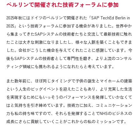
ベルリンで開催された技術フォーラムに参加
2025
年秋にはドイツのベルリンで開催された「
SAP TechEd Berlin in
2025
」という技術フォーラムに参加する機会がありました。世界中か
ら集まってきた
SAPシステム
の技術者たちと交流して最新技術に触れ
たことは大きな刺激になりましたし、様々な人脈を築くこともできま
した。会社がこうした機会を与えてくれたことに感謝しています。今
後も
SAPシステム
の技術者として専門性を磨き、より上流のコンサル
ティング領域にも携われるようになれたらと考えています。
また数年前に、ほぼ同じタイミングで子供の誕生とマイホームの建築
という人生のビッグイベントを迎えたこともあり、より充実した生活
を実現するためにもいっそうのパフォーマンスを発揮していかなくて
はと気持ちを引き締めています。技術力に加え、コミュニケーション
力も私の持ち味ですので、それらを発揮することで
NHS
のビジネスの
成長にさらに貢献していくことがこれからの私のミッションです。