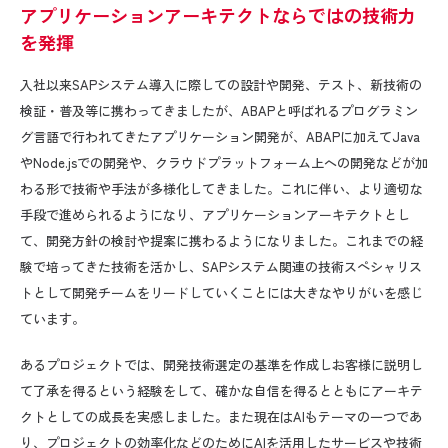
アプリケーションアーキテクトならではの技術力
を発揮
入社以来
SAPシステム
導入に際しての設計や開発、テスト、新技術の
検証・普及等に携わってきましたが、
ABAP
と呼ばれるプログラミン
グ言語で行われてきたアプリケーション開発が、ABAPに加えてJava
やNode.jsでの開発や、クラウドプラットフォーム上への開発などが加
わる形で技術や手法が多様化してきました。これに伴い、より適切な
手段で進められるようになり、アプリケーションアーキテクトとし
て、開発方針の検討や提案に携わるようになりました。これまでの経
験で培ってきた技術を活かし、
SAPシステム
関連の技術スペシャリス
トとして開発チームをリードしていくことには大きなやりがいを感じ
ています。
あるプロジェクトでは、開発技術選定の基準を作成しお客様に説明し
て了承を得るという経験をして、確かな自信を得るとともにアーキテ
クトとしての成長を実感しました。また現在は
AI
もテーマの一つであ
り、プロジェクトの効率化などのために
AI
を活用したサービスや技術