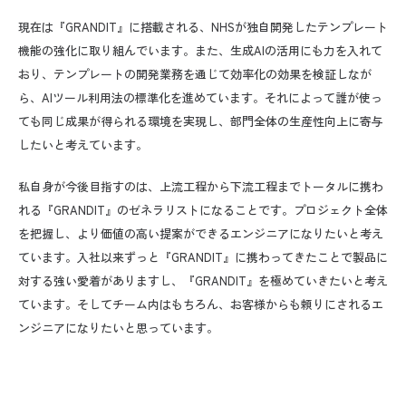
現在は『
GRANDIT
』に搭載される、
NHS
が独自開発したテンプレート
機能の強化に取り組んでいます。また、生成
AI
の活用にも力を入れて
おり、テンプレートの開発業務を通じて効率化の効果を検証しなが
ら、
AI
ツール利用法の標準化を進めています。それによって誰が使っ
ても同じ成果が得られる環境を実現し、部門全体の生産性向上に寄与
したいと考えています。
私自身が今後目指すのは、上流工程から下流工程までトータルに携わ
れる『
GRANDIT
』のゼネラリストになることです。
プロジェクト全体
を把握し、より価値の高い提案ができるエンジニアになりたいと考え
ています。
入社以来ずっと『
GRANDIT
』に携わってきたことで製品に
対する強い愛着がありますし、『
GRANDIT
』を極めていきたいと考え
ています。そしてチーム内はもちろん、お客様からも頼りにされるエ
ンジニアになりたいと思っています。