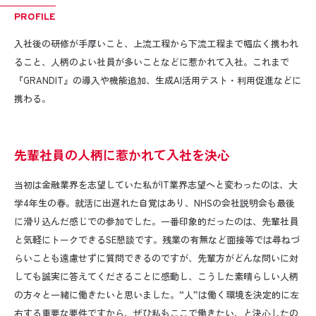
PROFILE
入社後の研修が手厚いこと、上流工程から下流工程まで幅広く携われ
ること、人柄のよい社員が多いことなどに惹かれて入社。これまで
『GRANDIT』の導入や機能追加、生成AI活用テスト・利用促進などに
携わる。
先輩社員の人柄に惹かれて入社を決心
当初は金融業界を志望していた私が
IT
業界志望へと変わったのは、大
学
4
年生の春。就活に出遅れた自覚はあり、
NHS
の会社説明会も最後
に滑り込んだ感じでの参加でした。一番印象的だったのは、先輩社員
と気軽にトークできる
SE
懇談です。残業の有無など面接等では尋ねづ
らいことも遠慮せずに質問できるのですが、先輩方がどんな問いに対
しても誠実に答えてくださることに感動し、こうした素晴らしい人柄
の方々と一緒に働きたいと思いました。
“
人
”
は働く環境を決定的に左
右する重要な要件ですから、ぜひ私もここで働きたい、と決心したの