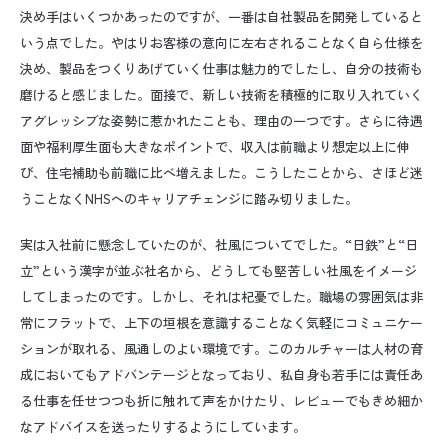
決め手はいくつかあったのですが、一番は自社製品を開発していると
いう点でした。やはりお客様の意向に左右されることなく自ら仕様を
決め、製品をつくりあげていく仕事は魅力的でしたし、自分の技術も
磨けると感じました。面接で、新しい技術を積極的に取り入れていく
アグレッシブな姿勢に惹かれたことも、理由の一つです。さらに待遇
面や福利厚生面も大きなポイントで、収入は前職より想定以上に伸
び、住宅補助も前職に比べ増えました。こうしたことから、さほど迷
うことなく
NHS
へのキャリアチェンジに踏み切りました。
実は入社前に懸念していたのが、社風についてでした。“日鉄”と“日
立”という漢字が並ぶ社名から、どうしても堅苦しい社風をイメージ
してしまったのです。しかし、それは杞憂でした。職場の雰囲気は非
常にフラットで、上下の垣根を意識することなく気軽にコミュニケー
ションが取れる、風通しのよい環境です。このカルチャーは人材の育
成においてもアドバンテージとなっており、私自身も若手には責任あ
る仕事を任せつつも折に触れて声をかけたり、レビューでもきめ細か
なアドバイスを送ったりするようにしています。