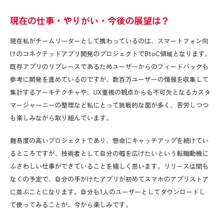
現在の仕事・やりがい・今後の展望は？
現在私がチームリーダーとして携わっているのは、スマートフォン向
けのコネクテッドアプリ開発のプロジェクトで
BtoC
領域となります。
既存アプリのリプレースであるためユーザーからのフィードバックも
参考に開発を進めているのですが、数百万ユーザーの情報を収集して
集計するアーキテクチャや、
UX
重視の観点からも不可欠となるカスタ
マージャーニーの整理など私にとって挑戦的な面が多く、苦労しつつ
も楽しみながら取り組んでいます。
難易度の高いプロジェクトであり、懸命にキャッチアップを続けてい
るところですが、技術者として自分の幅を広げたいという転職動機に
ふさわしい仕事ができていることを嬉しく思います。リリースは間も
なくの予定で、自分の手がけたアプリが初めてスマホのアプリストア
に並ぶことになります。自分も
1
人のユーザーとしてダウンロードし
て使ってみることが、今から楽しみです。