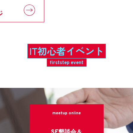
ジ
IT初心者イベント
firststep event
meetup online
SE懇談会＆