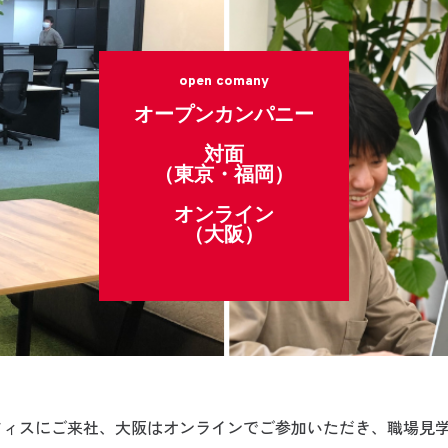
open comany
オープンカンパニー
対面
（東京・福岡）
オンライン
（大阪）
ィスにご来社、大阪はオンラインでご参加いただき、職場見学